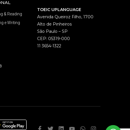
ONAL
TOEIC UPLANGUAGE
ng & Reading
Avenida Queiroz Filho, 1700
g e Writing
Alto de Pinheiros
São Paulo – SP
CEP: 05319-000
11 3654-1322
®