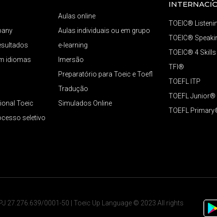
INTERNACI
Aulas online
TOEIC® Listeni
pany
Aulas individuais ou em grupo
TOEIC® Speakin
resultados
e-learning
TOEIC® 4 Skills
em idiomas
Imersão
TFI®
Preparatório para Toeic e Toefl
TOEFL ITP
Tradução
TOEFL Junior®
ional Toeic
Simulados Online
TOEFL Primary
ocesso seletivo
NPJ 27.276.639/0001-50 | Toeic Up Language © 2023 All rights