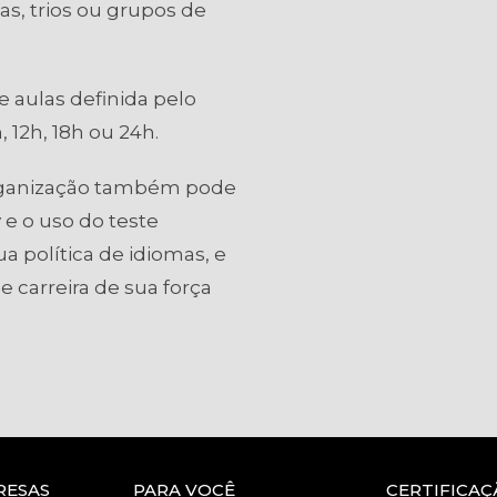
as, trios ou grupos de
 aulas definida pelo
 12h, 18h ou 24h.
rganização também pode
 e o uso do teste
ua política de idiomas, e
 carreira de sua força
RESAS
PARA VOCÊ
CERTIFICAÇ