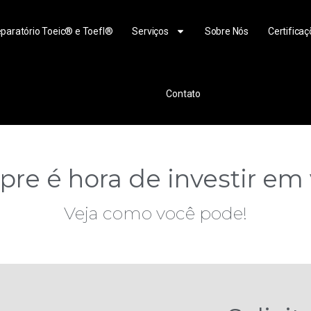
paratório Toeic® e Toefl®
Serviços
Sobre Nós
Certificaç
Contato
re é hora de investir em
Veja como você pode!