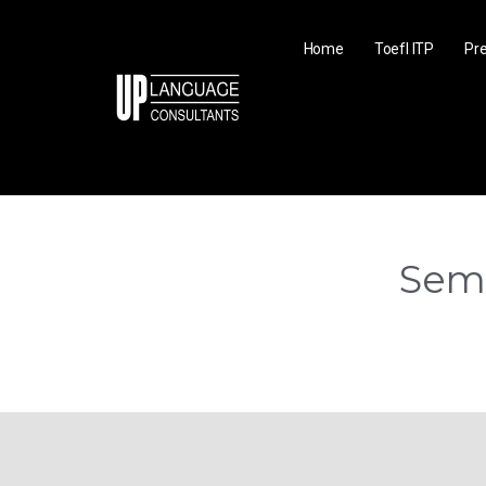
Home
Toefl ITP
Pre
Semp