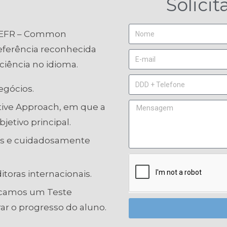
Solici
 CEFR – Common
eferência reconhecida
ciência no idioma.
egócios.
ve Approach, em que a
etivo principal.
os e cuidadosamente
toras internacionais.
licamos um Teste
r o progresso do aluno.