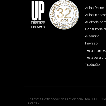
Aulas Online
Aulas in com
Auditoria de 
Consultoria 
e-learning
Imersão
Teste internac
Teste para pr
Tradução
UP Testes Certificação de Proficiência Ltda - EPP - C
reserved