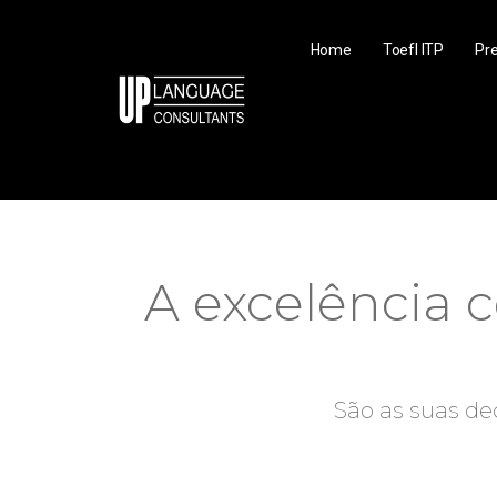
Home
Toefl ITP
Pre
A excelência 
São as suas de