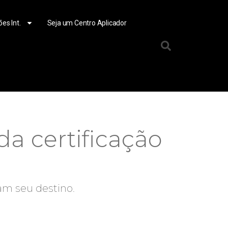
ões Int.
Seja um Centro Aplicador
a certificação
am seu destino.