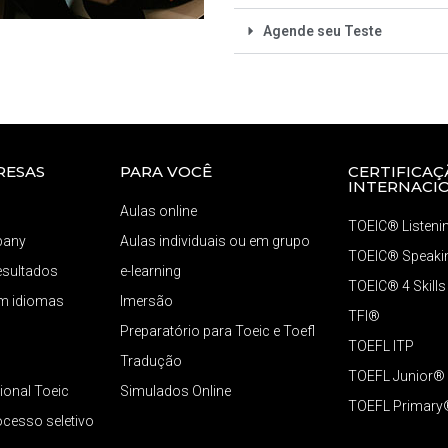
Agende seu Teste
RESAS
PARA VOCÊ
CERTIFICAÇ
INTERNACI
Aulas online
TOEIC® Listeni
pany
Aulas individuais ou em grupo
TOEIC® Speakin
resultados
e-learning
TOEIC® 4 Skills
em idiomas
Imersão
TFI®
Preparatório para Toeic e Toefl
TOEFL ITP
Tradução
TOEFL Junior®
ional Toeic
Simulados Online
TOEFL Primary
ocesso seletivo