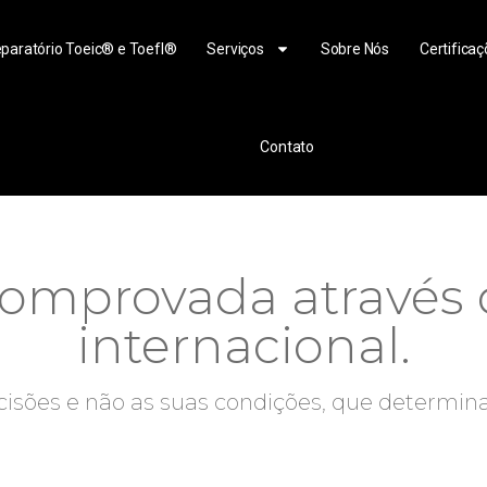
paratório Toeic® e Toefl®
Serviços
Sobre Nós
Certificaç
Contato
comprovada através d
internacional.
cisões e não as suas condições, que determin