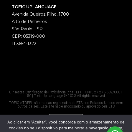
TOEIC UPLANGUAGE
Avenida Queiroz Filho, 1700
Alto de Pinheiros
São Paulo – SP
CEP: 05319-000
11 3654-1322
UP Testes Certificação de Proficiência Ltda - EPP - CNPJ 27.276.639/0001-
50 | Toeic Up Language © 2023 All rights reserved
TOEIC e TOEFL são marcas registradas da ETS nos Estados Unidos e em
outros países. Este site não é endossado ou aprovado pela ETS
Ao clicar em “Aceitar”, você concorda com o armazenamento de
cookies no seu dispositivo para melhorar a navegação no site,