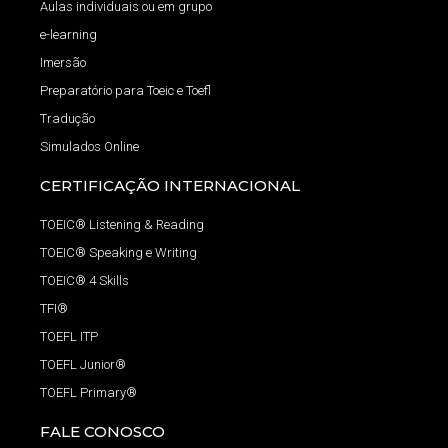
Aulas individuais ou em grupo
e-learning
Imersão
Preparatório para Toeic e Toefl
Tradução
Simulados Online
CERTIFICAÇÃO INTERNACIONAL
TOEIC® Listening & Reading
TOEIC® Speaking e Writing
TOEIC® 4 Skills
TFI®
TOEFL ITP
TOEFL Junior®
TOEFL Primary®
FALE CONOSCO