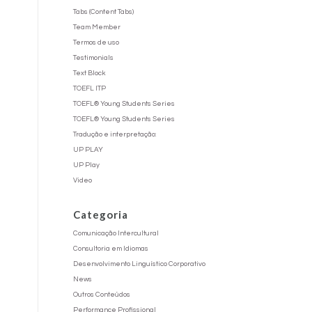
Tabs (Content Tabs)
Team Member
Termos de uso
Testimonials
Text Block
TOEFL ITP
TOEFL® Young Students Series
TOEFL® Young Students Series
Tradução e interpretação:
UP PLAY
UP Play
Video
Categoria
Comunicação Intercultural
Consultoria em Idiomas
Desenvolvimento Linguístico Corporativo
News
Outros Conteúdos
Performance Profissional