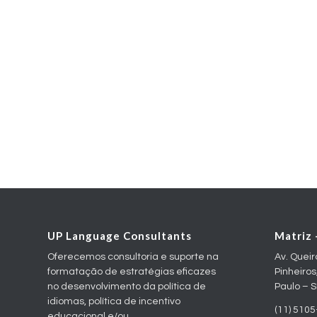
UP Language Consultants
Matriz 
Oferecemos consultoria e suporte na
Av. Queir
formatação de estratégias eficazes
Pinheiros
no desenvolvimento da política de
Paulo – 
idiomas, política de incentivo
(11) 510
educacional e/ou