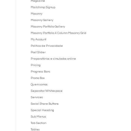
Magazine
Mailchimp Signup
Masonry
Masonry Gallery
Masonry Portfolio Gallery
Masonry Portfolio: 4 Column Masonry Grid
My Account
Política de Privacidade
Post Slider
Preparatórios e simulados online
Pricing
Progress Bars
Promo Box
Quem somos
Separator/Whitespace
Services
Social Share Buttons
Special Heading
Sub Menus
Tab Section
Tables