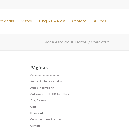
acionais
Vistos
Blog & UP Play
Contato
Alunos
Você está aqui:
Home
/
Checkout
Páginas
Assessoria para vistos
Auditoria de resultados
Aulas in company
Authorized TOEIC® Test Center
Blog & news
Cart
Checkout
Consultoria em idiomas
Contato