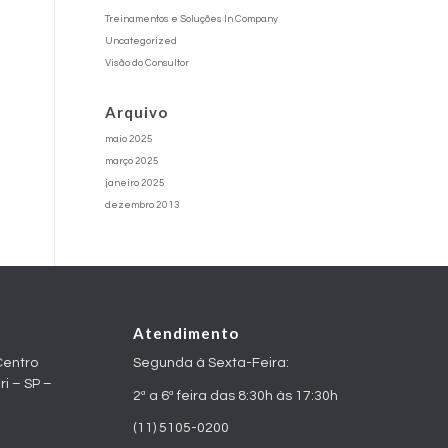
Treinamentos e Soluções In Company
Uncategorized
Visão do Consultor
Arquivo
maio 2025
março 2025
janeiro 2025
dezembro 2013
Atendimento
Centro
Segunda à Sexta-Feira:
ri – SP –
2ª a 6ª feira das 8:30h às 17:30h
(11) 5105-0200