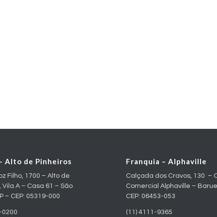
– Alto de Pinheiros
Franquia – Alphaville
oz Filho, 1700 – Alto de
Calçada dos Cravos, 130 – 
, Vila A – Casa 61 – São
Comercial Alphaville – Barue
SP – CEP: 05319-000
CEP: 06453-053
5-0200
(11) 4111-9365