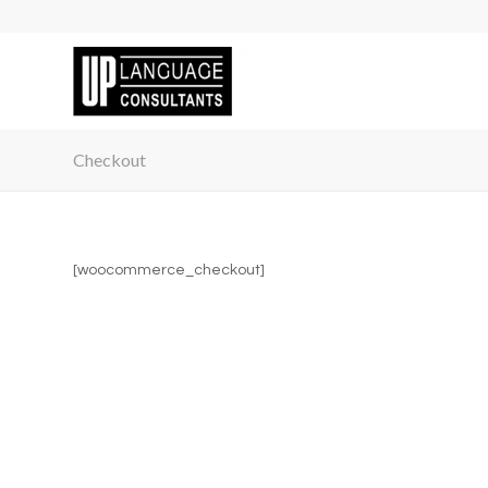
Checkout
[woocommerce_checkout]