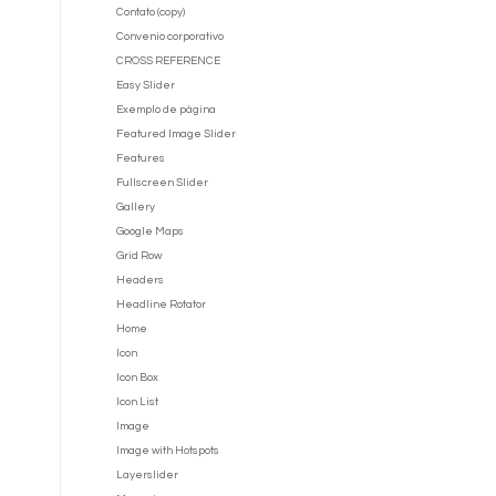
Contato (copy)
Convenio corporativo
CROSS REFERENCE
Easy Slider
Exemplo de página
Featured Image Slider
Features
Fullscreen Slider
Gallery
Google Maps
Grid Row
Headers
Headline Rotator
Home
Icon
Icon Box
Icon List
Image
Image with Hotspots
Layerslider