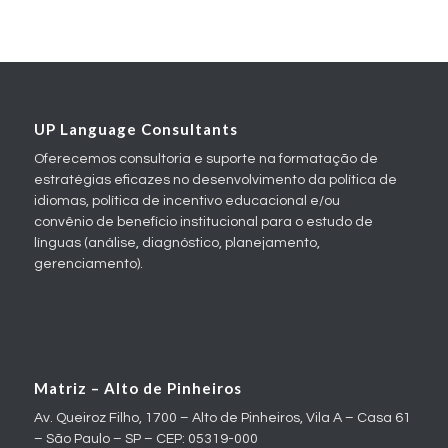
UP Language Consultants
Oferecemos consultoria e suporte na formatação de
estratégias eficazes no desenvolvimento da política de
idiomas, política de incentivo educacional e/ou
convênio de benefício institucional para o estudo de
línguas (análise, diagnóstico, planejamento,
gerenciamento).
Matriz – Alto de Pinheiros
Av. Queiroz Filho, 1700 – Alto de Pinheiros, Vila A – Casa 61
– São Paulo – SP – CEP: 05319-000
(11) 5105-0200
matriz@uplanguage.com.br