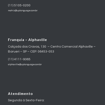
Franquia – Alphaville
Calçada dos Cravos, 130 – Centro Comercial Alphaville –
Barueri – SP – CEP: 06453-053
(11) 4111-9365
alphaville@uplanguage.com.br
Atendimento
Segunda à Sexta-Feira:
2ª a 6ª feira das 8:30h às 17:30h
(11) 5105-0200